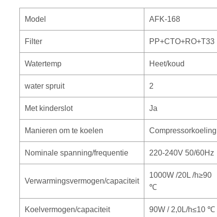
Model
AFK-168
Filter
PP+CTO+RO+T33
Watertemp
Heet/koud
water spruit
2
Met kinderslot
Ja
Manieren om te koelen
Compressorkoeling
Nominale spanning/frequentie
220-240V 50/60Hz
1000W /20L /h≥90
Verwarmingsvermogen/capaciteit
℃
Koelvermogen/capaciteit
90W / 2,0L/h≤10 ℃