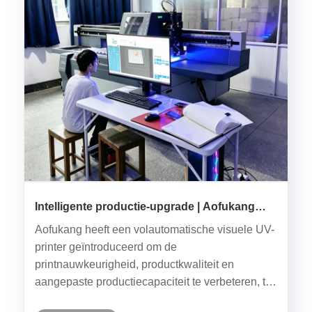
Intelligente productie-upgrade | Aofukang
introduceert visuele UV-printer om het
Aofukang heeft een volautomatische visuele UV-
vakmanschap van waterdispensers te
printer geïntroduceerd om de
optimaliseren
printnauwkeurigheid, productkwaliteit en
aangepaste productiecapaciteit te verbeteren, ter
ondersteuning van intelligente productie-