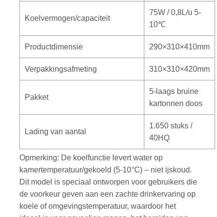
75W / 0,8L/u 5-
Koelvermogen/capaciteit
10℃
Productdimensie
290×310×410mm
Verpakkingsafmeting
310×310×420mm
5-laags bruine
Pakket
kartonnen doos
1.650 stuks /
Lading van aantal
40HQ
Opmerking: De koelfunctie levert water op
kamertemperatuur/gekoeld (5-10°C) – niet ijskoud.
Dit model is speciaal ontworpen voor gebruikers die
de voorkeur geven aan een zachte drinkervaring op
koele of omgevingstemperatuur, waardoor het