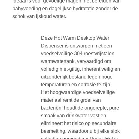
ideaal is voor gevoelige magen, het bereiden van
babyvoeding en dagelijkse hydratatie zonder de
schok van ijskoud water.
Deze Hot Warm Desktop Water
Dispenser is ontworpen met een
voedselveilige 304 roestvrijstalen
warmwatertank, vervaardigd om
volledig niet-giftig, inherent veilig en
uitzonderlijk bestand tegen hoge
temperaturen en corrosie te zijn.
Het hoogwaardige voedselveilige
materiaal remt de groei van
bacteriën, houdt de ongerepte, pure
smaak van drinkwater vast en
elimineert het risico op secundaire
besmetting, waardoor u bij elke slok
volledige gemoedsrust krijgt. Het is