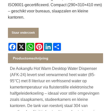
ISO9001-gecertificeerd. Compact (290×310×410 mm)
– geschikt voor bureaus, slaapzalen en kleine
kantoren.
Stuur onderzoek
Facebook
X
WhatsApp
Pinterest
LinkedIn
Share
Productomschrijving
De Aokangfu Hot Warm Desktop Water Dispenser
(AFK-24) levert snel verwarmend heet water (85-
95°C) met 8 liter/uur en verfrissend water op
kamertemperatuur via fluisterstille elektronische
halfgeleiderkoeling – ideaal voor stille omgevingen
zoals slaapkamers, studeerkamers en kleine
kantoren. De tank van roestvrij staal 304 van